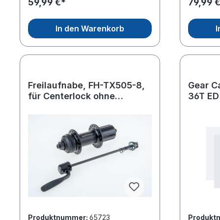
59,99 €*
79,99 
In den Warenkorb
I
Freilaufnabe, FH-TX505-8,
Gear C
für Centerlock ohne
36T ED
Verschlussring, 36H
8/9/10/11-Gang,
Produktnummer:
65723
Produkt