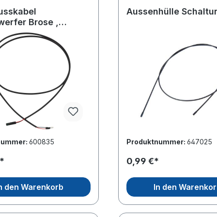
usskabel
Aussenhülle Schaltu
werfer Brose ,
m Länge
nummer:
600835
Produktnummer:
647025
*
0,99 €*
n den Warenkorb
In den Warenko