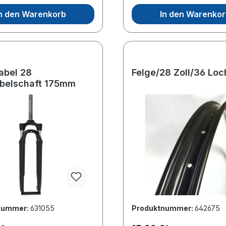
n den Warenkorb
In den Warenko
abel 28
Felge/28 Zoll/36 Loc
abelschaft 175mm
nummer:
631055
Produktnummer:
642675