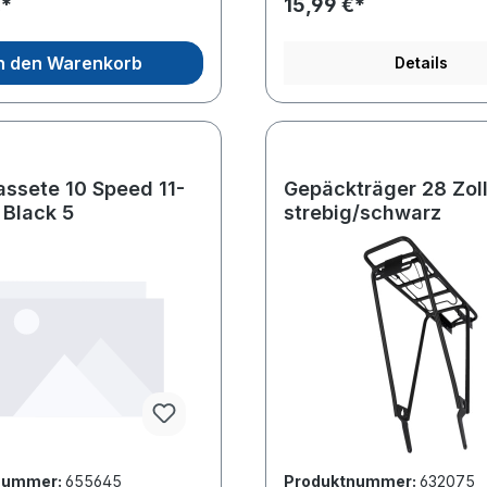
€*
15,99 €*
n den Warenkorb
Details
assete 10 Speed 11-
Gepäckträger 28 Zol
 Black 5
strebig/schwarz
nummer:
655645
Produktnummer:
632075