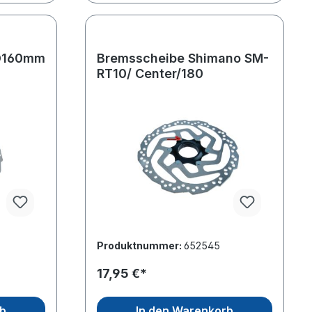
D160mm
Bremsscheibe Shimano SM-
RT10/ Center/180
Produktnummer:
652545
17,95 €*
rb
In den Warenkorb