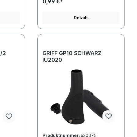
0,99 €*
Details
l/2
GRIFF GP10 SCHWARZ
IU2020
Produktnummer:
630075