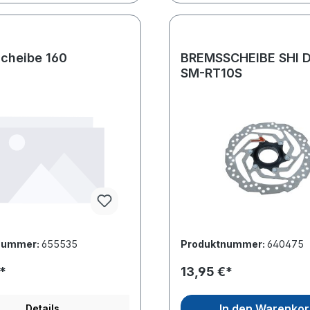
cheibe 160
BREMSSCHEIBE SHI 
SM-RT10S
nummer:
655535
Produktnummer:
640475
*
13,95 €*
In den Warenko
Details