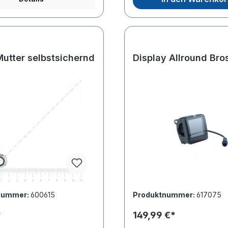
Mutter selbstsichernd
Display Allroun
nummer:
600615
Produktnummer:
617075
*
149,99 €*