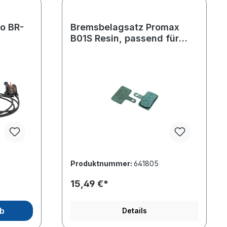
o BR-
Bremsbelagsatz Promax
B01S Resin, passend für
Shimano
Produktnummer:
641805
15,49 €*
rb
Details