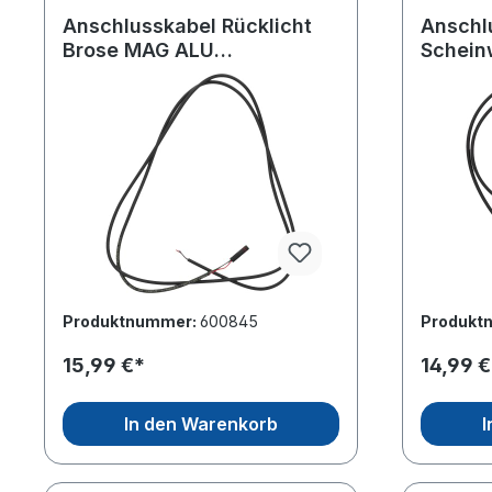
Anschlusskabel Rücklicht
Anschl
Brose MAG ALU
Schein
Motor/1323mm lang
1095m
Produktnummer:
600845
Produkt
15,99 €*
14,99 €
In den Warenkorb
I