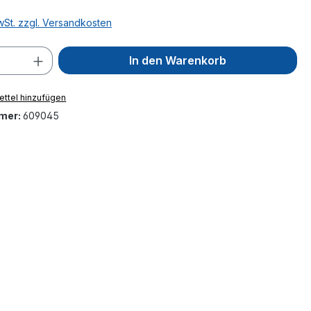
MwSt. zzgl. Versandkosten
 Anzahl: Gib den gewünschten Wert ein 
In den Warenkorb
ttel hinzufügen
mer:
609045