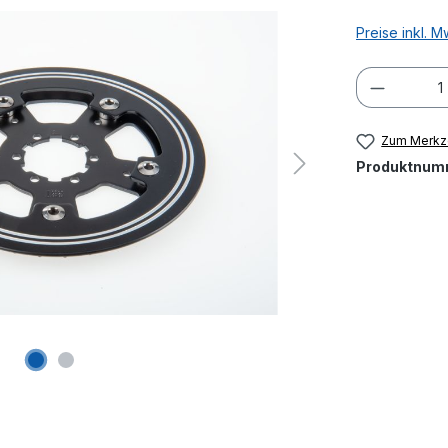
Preise inkl. 
Produkt
Zum Merkze
Produktnum