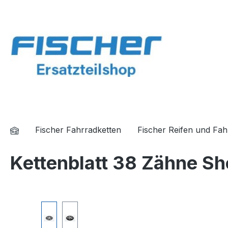
springen
Zur Hauptnavigation springen
Fischer Fahrradketten
Fischer Reifen und Fa
Kettenblatt 38 Zähne S
Bildergalerie überspringen