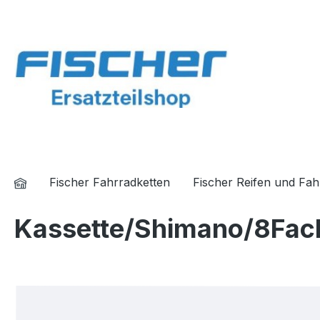
springen
Zur Hauptnavigation springen
Fischer Fahrradketten
Fischer Reifen und Fa
Kassette/Shimano/8Fac
Bildergalerie überspringen