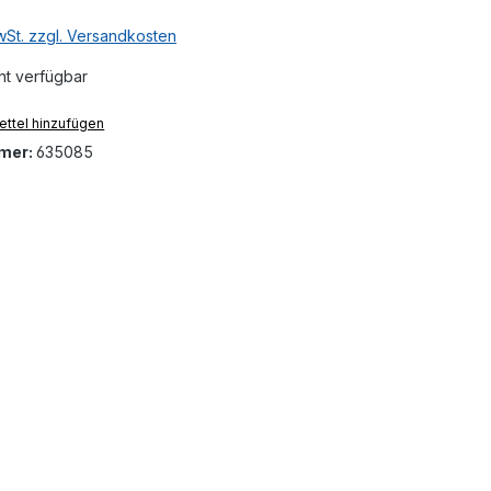
MwSt. zzgl. Versandkosten
ht verfügbar
ttel hinzufügen
mer:
635085