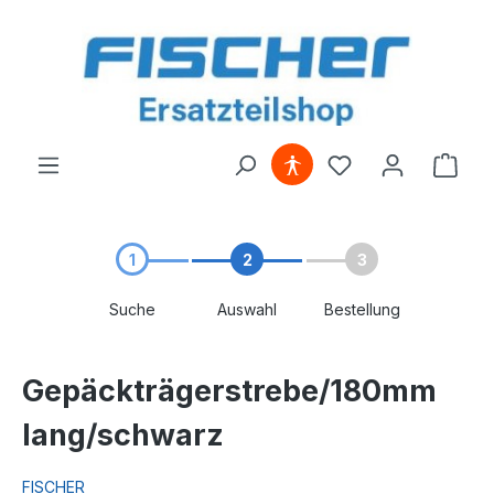
alt springen
1
2
3
Suche
Auswahl
Bestellung
Gepäckträgerstrebe/180mm
lang/schwarz
FISCHER